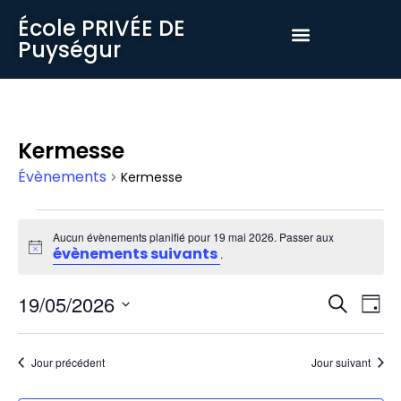
École PRIVÉE DE
Puységur
Kermesse
Évènements
Kermesse
Aucun évènements planifié pour 19 mai 2026. Passer aux
évènements suivants
Notice
.
Rech
Nav
19/05/2026
Recherch
Jour
Sélectionnez
et
de
une
date.
navig
vue
Jour précédent
Jour suivant