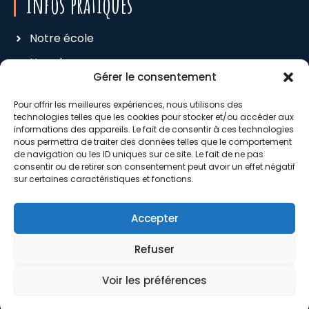
infos pratiques
Notre école
Nos classes
Gérer le consentement
Administratif
Pour offrir les meilleures expériences, nous utilisons des
Associations
technologies telles que les cookies pour stocker et/ou accéder aux
informations des appareils. Le fait de consentir à ces technologies
nous permettra de traiter des données telles que le comportement
de navigation ou les ID uniques sur ce site. Le fait de ne pas
OGEC
consentir ou de retirer son consentement peut avoir un effet négatif
sur certaines caractéristiques et fonctions.
APEL
Comité Kermesse
Accepter
Mention légales
Refuser
Macom360
Voir les préférences
Site réalisé par