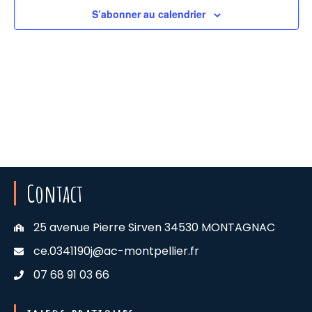
de
Évè
S’abonner au calendrier
vues
Évèn
Contact
25 avenue Pierre Sirven 34530 MONTAGNAC
ce.0341190j@ac-montpellier.fr
07 68 91 03 66